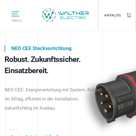
KATALOG
Menü
NEO CEE Steckvorrichtung
NEO ISY System
Robust. Zukunftssicher.
Intelligenz trifft Energie.
WALTHER ELECTRIC
Einsatzbereit.
Intelligente Stromverteilung
Das innovative Stecksystem für industrielle
beginnt hier.
NEO CEE: Energieverteilung mit System. Robust
Anwendungen – robust, IP-geschützt und
im Alltag, effizient in der Installation,
zukunftsfähig.
zukunftsfähig im Ausbau.
Jetzt entdecken
Jetzt entdecken