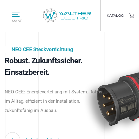
KATALOG
Menü
NEO CEE Steckvorrichtung
NEO ISY System
Robust. Zukunftssicher.
Intelligenz trifft Energie.
WALTHER ELECTRIC
Einsatzbereit.
Intelligente Stromverteilung
Das innovative Stecksystem für industrielle
beginnt hier.
NEO CEE: Energieverteilung mit System. Robust
Anwendungen – robust, IP-geschützt und
im Alltag, effizient in der Installation,
zukunftsfähig.
zukunftsfähig im Ausbau.
Jetzt entdecken
Jetzt entdecken