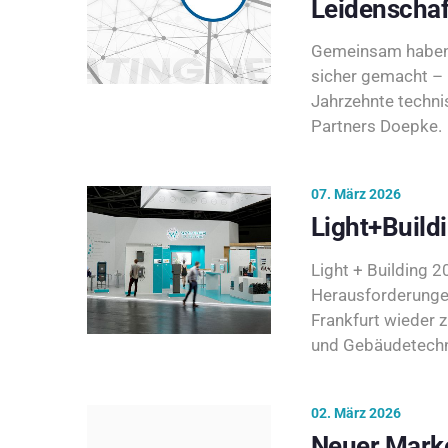
Leidenschaf
Gemeinsam haben 
sicher gemacht – 
Jahrzehnte techni
Partners Doepke.
07. März 2026
Light+Build
Light + Building 20
Herausforderunge
Frankfurt wieder 
und Gebäudetechni
02. März 2026
Neuer Marke