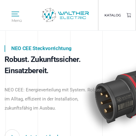
KATALOG
Menü
NEO CEE Steckvorrichtung
NEO ISY System
Robust. Zukunftssicher.
Intelligenz trifft Energie.
WALTHER ELECTRIC
Einsatzbereit.
Intelligente Stromverteilung
Das innovative Stecksystem für industrielle
beginnt hier.
NEO CEE: Energieverteilung mit System. Robust
Anwendungen – robust, IP-geschützt und
im Alltag, effizient in der Installation,
zukunftsfähig.
zukunftsfähig im Ausbau.
Jetzt entdecken
Jetzt entdecken