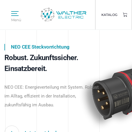
KATALOG
Menü
NEO CEE Steckvorrichtung
NEO ISY System
Robust. Zukunftssicher.
Intelligenz trifft Energie.
WALTHER ELECTRIC
Einsatzbereit.
Intelligente Stromverteilung
Das innovative Stecksystem für industrielle
beginnt hier.
NEO CEE: Energieverteilung mit System. Robust
Anwendungen – robust, IP-geschützt und
im Alltag, effizient in der Installation,
zukunftsfähig.
zukunftsfähig im Ausbau.
Jetzt entdecken
Jetzt entdecken