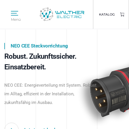
KATALOG
Menü
NEO CEE Steckvorrichtung
NEO ISY System
Robust. Zukunftssicher.
Intelligenz trifft Energie.
WALTHER ELECTRIC
Einsatzbereit.
Intelligente Stromverteilung
Das innovative Stecksystem für industrielle
beginnt hier.
NEO CEE: Energieverteilung mit System. Robust
Anwendungen – robust, IP-geschützt und
im Alltag, effizient in der Installation,
zukunftsfähig.
zukunftsfähig im Ausbau.
Jetzt entdecken
Jetzt entdecken