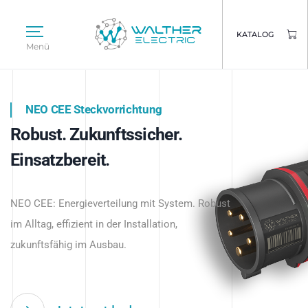
KATALOG
Menü
NEO CEE Steckvorrichtung
NEO ISY System
Robust. Zukunftssicher.
Intelligenz trifft Energie.
WALTHER ELECTRIC
Einsatzbereit.
Intelligente Stromverteilung
Das innovative Stecksystem für industrielle
beginnt hier.
NEO CEE: Energieverteilung mit System. Robust
Anwendungen – robust, IP-geschützt und
im Alltag, effizient in der Installation,
zukunftsfähig.
zukunftsfähig im Ausbau.
Jetzt entdecken
Jetzt entdecken