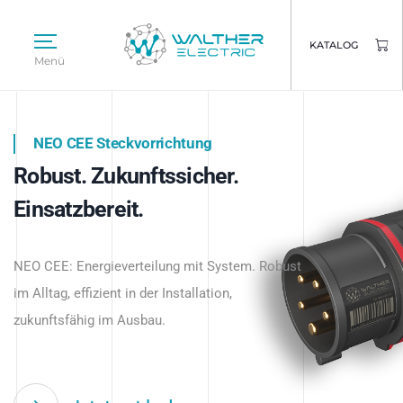
KATALOG
Menü
NEO CEE Steckvorrichtung
NEO ISY System
Robust. Zukunftssicher.
Intelligenz trifft Energie.
WALTHER ELECTRIC
Einsatzbereit.
Intelligente Stromverteilung
Das innovative Stecksystem für industrielle
beginnt hier.
NEO CEE: Energieverteilung mit System. Robust
Anwendungen – robust, IP-geschützt und
im Alltag, effizient in der Installation,
zukunftsfähig.
zukunftsfähig im Ausbau.
Jetzt entdecken
Jetzt entdecken