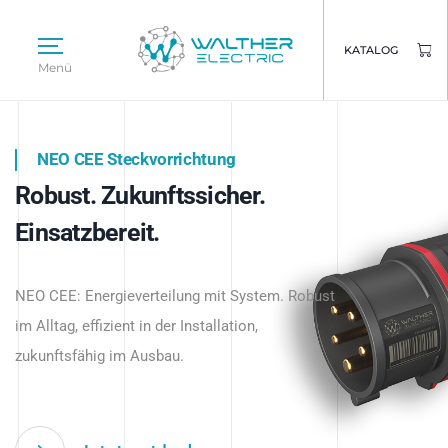
KATALOG
Menü
NEO CEE Steckvorrichtung
NEO ISY System
Robust. Zukunftssicher.
Intelligenz trifft Energie.
WALTHER ELECTRIC
Einsatzbereit.
Intelligente Stromverteilung
Das innovative Stecksystem für industrielle
beginnt hier.
NEO CEE: Energieverteilung mit System. Robust
Anwendungen – robust, IP-geschützt und
im Alltag, effizient in der Installation,
zukunftsfähig.
zukunftsfähig im Ausbau.
Jetzt entdecken
Jetzt entdecken