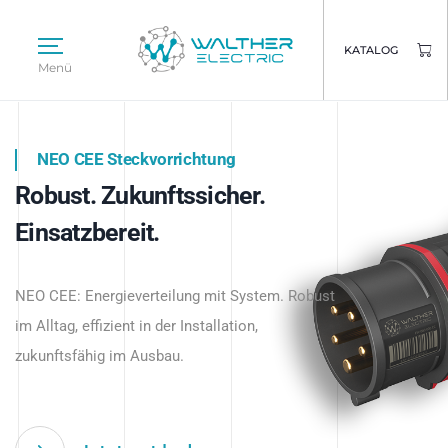
KATALOG
Menü
NEO CEE Steckvorrichtung
NEO ISY System
Robust. Zukunftssicher.
Intelligenz trifft Energie.
WALTHER ELECTRIC
Einsatzbereit.
Intelligente Stromverteilung
Das innovative Stecksystem für industrielle
beginnt hier.
NEO CEE: Energieverteilung mit System. Robust
Anwendungen – robust, IP-geschützt und
im Alltag, effizient in der Installation,
zukunftsfähig.
zukunftsfähig im Ausbau.
Jetzt entdecken
Jetzt entdecken