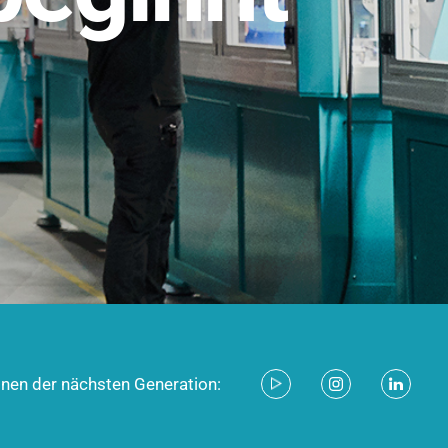
stem für industrielle Anwendungen –
d zukunftsfähig.
ecken
onen der nächsten Generation: