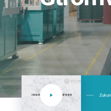
Einsatzberei
NEO CEE: Energieverteilung mit System.
effizient in der Installation, zukunftsfäh
Jetzt entdecken
Zukun