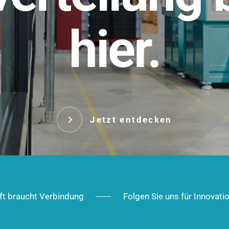
t.
hier.
Das innovative Stecksy
robust, IP-geschützt un
 Robust im Alltag,
ig im Ausbau.
Jetzt entd
Jetzt entdecken
ft braucht Verbindung
Folgen Sie uns für Innovati