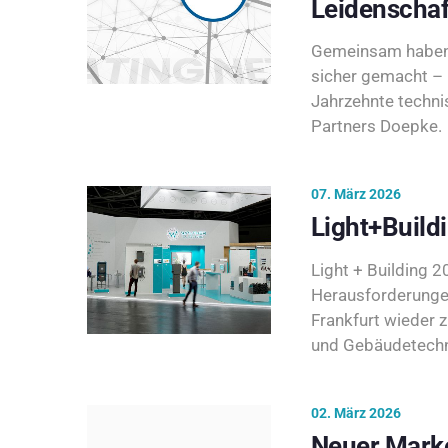
Leidenschaf
Gemeinsam haben 
sicher gemacht – 
Jahrzehnte techni
Partners Doepke.
07. März 2026
Light+Build
Light + Building 20
Herausforderunge
Frankfurt wieder 
und Gebäudetechni
02. März 2026
Neuer Marke