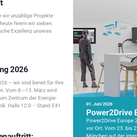
t
wir unzählige Projekte
heute feiern wir sieben
sche Exzellenz unseres
ing 2026
26 – wir sind bereit für Ihre
n. Vom 8.–13. März wird
zum Zentrum der Energie-
01. Juni 2026
k. Halle 12.0 – Stand E41
Power2Drive 
Power2Drive Europe 2
vor Ort. Vom 23. bis 2
nauftritt:
München auf der inte