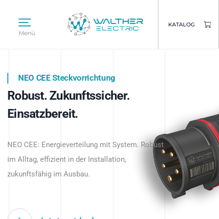
KATALOG
Menü
NEO CEE Steckvorrichtung
NEO ISY System
Robust. Zukunftssicher.
Intelligenz trifft Energie.
WALTHER ELECTRIC
Einsatzbereit.
Intelligente Stromverteilung
Das innovative Stecksystem für industrielle
beginnt hier.
NEO CEE: Energieverteilung mit System. Robust
Anwendungen – robust, IP-geschützt und
im Alltag, effizient in der Installation,
zukunftsfähig.
zukunftsfähig im Ausbau.
Jetzt entdecken
Jetzt entdecken