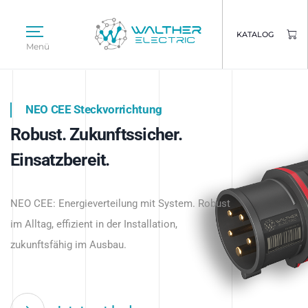
KATALOG
Menü
NEO CEE Steckvorrichtung
NEO ISY System
Robust. Zukunftssicher.
Intelligenz trifft Energie.
WALTHER ELECTRIC
Einsatzbereit.
Intelligente Stromverteilung
Das innovative Stecksystem für industrielle
beginnt hier.
NEO CEE: Energieverteilung mit System. Robust
Anwendungen – robust, IP-geschützt und
im Alltag, effizient in der Installation,
zukunftsfähig.
zukunftsfähig im Ausbau.
Jetzt entdecken
Jetzt entdecken