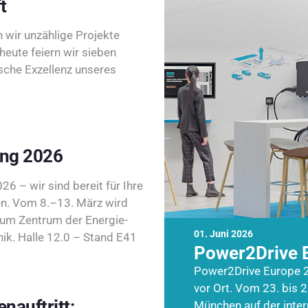
t
wir unzählige Projekte
heute feiern wir sieben
sche Exzellenz unseres
ing 2026
26 – wir sind bereit für Ihre
n. Vom 8.–13. März wird
zum Zentrum der Energie-
01. Juni 2026
k. Halle 12.0 – Stand E41
Power2Drive 
Power2Drive Europe 2
vor Ort. Vom 23. bis 2
nauftritt:
München auf der inte