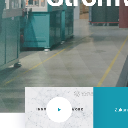
Einsatzberei
NEO CEE: Energieverteilung mit System.
effizient in der Installation, zukunftsfäh
Jetzt entdecken
Zukun