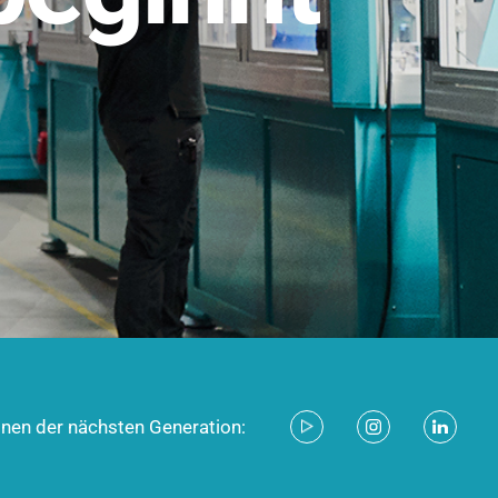
stem für industrielle Anwendungen –
d zukunftsfähig.
ecken
onen der nächsten Generation: