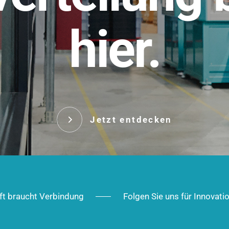
t.
hier.
Das innovative Stecksy
robust, IP-geschützt un
 Robust im Alltag,
ig im Ausbau.
Jetzt entd
Jetzt entdecken
ft braucht Verbindung
Folgen Sie uns für Innovati