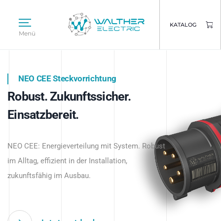
KATALOG
Menü
NEO CEE Steckvorrichtung
NEO ISY System
Robust. Zukunftssicher.
Intelligenz trifft Energie.
WALTHER ELECTRIC
Einsatzbereit.
Intelligente Stromverteilung
Das innovative Stecksystem für industrielle
beginnt hier.
NEO CEE: Energieverteilung mit System. Robust
Anwendungen – robust, IP-geschützt und
im Alltag, effizient in der Installation,
zukunftsfähig.
zukunftsfähig im Ausbau.
Jetzt entdecken
Jetzt entdecken