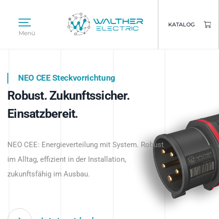
KATALOG
Menü
NEO CEE Steckvorrichtung
NEO ISY System
Robust. Zukunftssicher.
Intelligenz trifft Energie.
WALTHER ELECTRIC
Einsatzbereit.
Intelligente Stromverteilung
Das innovative Stecksystem für industrielle
beginnt hier.
NEO CEE: Energieverteilung mit System. Robust
Anwendungen – robust, IP-geschützt und
im Alltag, effizient in der Installation,
zukunftsfähig.
zukunftsfähig im Ausbau.
Jetzt entdecken
Jetzt entdecken