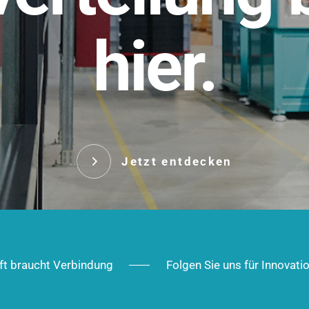
t.
hier.
Das innovative Stecksy
robust, IP-geschützt un
 Robust im Alltag,
ig im Ausbau.
Jetzt entd
Jetzt entdecken
ft braucht Verbindung
Folgen Sie uns für Innovati