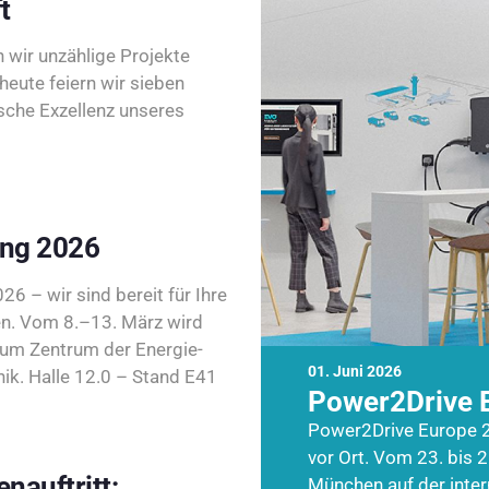
t
wir unzählige Projekte
heute feiern wir sieben
sche Exzellenz unseres
ing 2026
26 – wir sind bereit für Ihre
n. Vom 8.–13. März wird
zum Zentrum der Energie-
01. Juni 2026
k. Halle 12.0 – Stand E41
Power2Drive 
Power2Drive Europe 2
vor Ort. Vom 23. bis 2
nauftritt:
München auf der inte