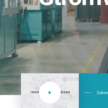
Einsatzberei
NEO CEE: Energieverteilung mit System.
effizient in der Installation, zukunftsfäh
Jetzt entdecken
Zukun