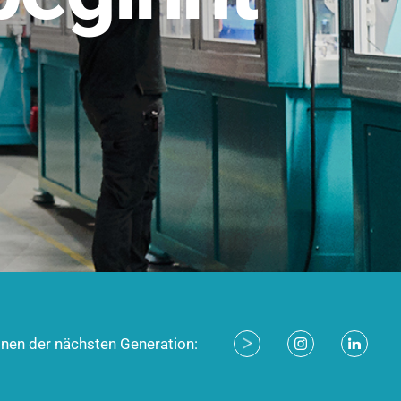
stem für industrielle Anwendungen –
d zukunftsfähig.
ecken
onen der nächsten Generation: