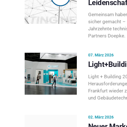
Leidenschaf
Gemeinsam haben 
sicher gemacht – 
Jahrzehnte techni
Partners Doepke.
07. März 2026
Light+Build
Light + Building 20
Herausforderunge
Frankfurt wieder 
und Gebäudetechni
02. März 2026
Neuer Marke