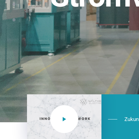
Einsatzberei
NEO CEE: Energieverteilung mit System.
effizient in der Installation, zukunftsfäh
Jetzt entdecken
Zukun