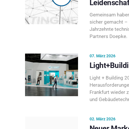
Leidenschaf
Gemeinsam haben 
sicher gemacht – 
Jahrzehnte techni
Partners Doepke.
07. März 2026
Light+Build
Light + Building 20
Herausforderunge
Frankfurt wieder 
und Gebäudetechni
02. März 2026
Neuer Marke