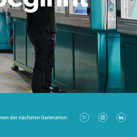
stem für industrielle Anwendungen –
d zukunftsfähig.
ecken
onen der nächsten Generation: