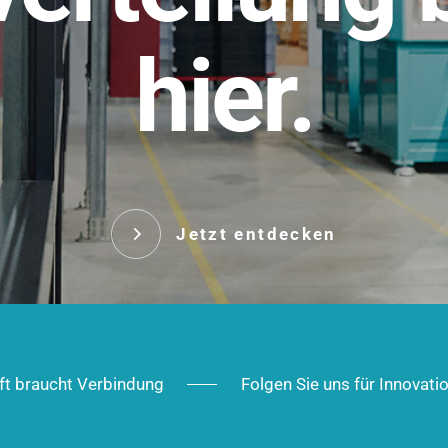
t.
hier.
Das innovative Stecksy
robust, IP-geschützt un
 Robust im Alltag,
ig im Ausbau.
Jetzt entd
Jetzt entdecken
ft braucht Verbindung
Folgen Sie uns für Innovati