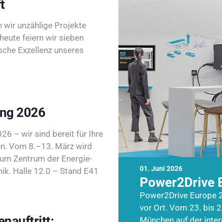
t
wir unzählige Projekte
heute feiern wir sieben
sche Exzellenz unseres
ing 2026
26 – wir sind bereit für Ihre
n. Vom 8.–13. März wird
zum Zentrum der Energie-
01. Juni 2026
k. Halle 12.0 – Stand E41
Power2Drive 
Power2Drive Europe 2
vor Ort. Vom 23. bis 2
nauftritt:
München auf der inte