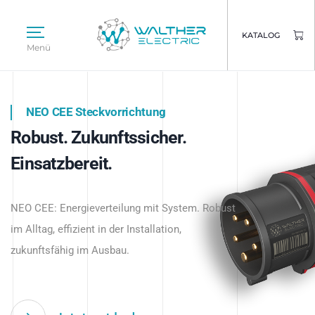
KATALOG
Menü
NEO CEE Steckvorrichtung
NEO ISY System
Robust. Zukunftssicher.
Intelligenz trifft Energie.
WALTHER ELECTRIC
Einsatzbereit.
Intelligente Stromverteilung
Das innovative Stecksystem für industrielle
beginnt hier.
NEO CEE: Energieverteilung mit System. Robust
Anwendungen – robust, IP-geschützt und
im Alltag, effizient in der Installation,
zukunftsfähig.
zukunftsfähig im Ausbau.
Jetzt entdecken
Jetzt entdecken