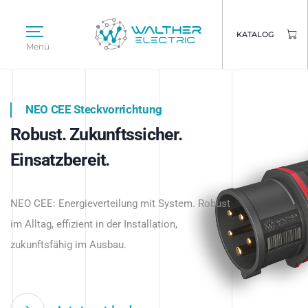
KATALOG
Menü
NEO CEE Steckvorrichtung
NEO ISY System
Robust. Zukunftssicher.
Intelligenz trifft Energie.
WALTHER ELECTRIC
Einsatzbereit.
Intelligente Stromverteilung
Das innovative Stecksystem für industrielle
beginnt hier.
NEO CEE: Energieverteilung mit System. Robust
Anwendungen – robust, IP-geschützt und
im Alltag, effizient in der Installation,
zukunftsfähig.
zukunftsfähig im Ausbau.
Jetzt entdecken
Jetzt entdecken