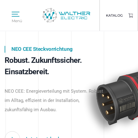
KATALOG
Menü
NEO CEE Steckvorrichtung
NEO ISY System
Robust. Zukunftssicher.
Intelligenz trifft Energie.
WALTHER ELECTRIC
Einsatzbereit.
Intelligente Stromverteilung
Das innovative Stecksystem für industrielle
beginnt hier.
NEO CEE: Energieverteilung mit System. Robust
Anwendungen – robust, IP-geschützt und
im Alltag, effizient in der Installation,
zukunftsfähig.
zukunftsfähig im Ausbau.
Jetzt entdecken
Jetzt entdecken