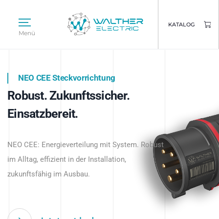
KATALOG
Menü
NEO CEE Steckvorrichtung
NEO ISY System
Robust. Zukunftssicher.
Intelligenz trifft Energie.
WALTHER ELECTRIC
Einsatzbereit.
Intelligente Stromverteilung
Das innovative Stecksystem für industrielle
beginnt hier.
NEO CEE: Energieverteilung mit System. Robust
Anwendungen – robust, IP-geschützt und
im Alltag, effizient in der Installation,
zukunftsfähig.
zukunftsfähig im Ausbau.
Jetzt entdecken
Jetzt entdecken