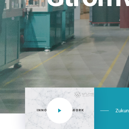
Einsatzberei
NEO CEE: Energieverteilung mit System.
effizient in der Installation, zukunftsfäh
Jetzt entdecken
Zukun