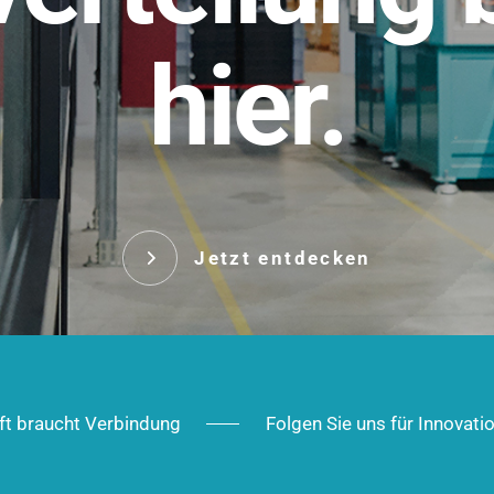
t.
hier.
Das innovative Stecksy
robust, IP-geschützt un
 Robust im Alltag,
ig im Ausbau.
Jetzt entd
Jetzt entdecken
ft braucht Verbindung
Folgen Sie uns für Innovati