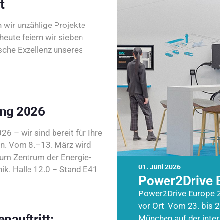
t
wir unzählige Projekte
heute feiern wir sieben
sche Exzellenz unseres
ing 2026
26 – wir sind bereit für Ihre
n. Vom 8.–13. März wird
zum Zentrum der Energie-
01. Juni 2026
k. Halle 12.0 – Stand E41
Power2Drive 
Power2Drive Europe 2
vor Ort. Vom 23. bis 2
nauftritt:
München auf der inte