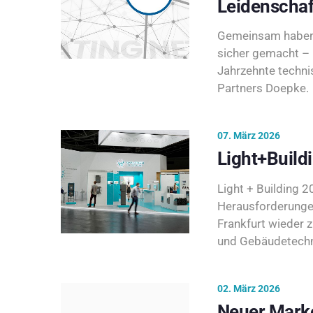
Leidenschaf
Gemeinsam haben 
sicher gemacht – 
Jahrzehnte techni
Partners Doepke.
07. März 2026
Light+Build
Light + Building 20
Herausforderunge
Frankfurt wieder 
und Gebäudetechni
02. März 2026
Neuer Marke