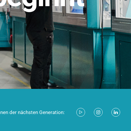
stem für industrielle Anwendungen –
d zukunftsfähig.
ecken
onen der nächsten Generation: