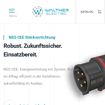
KATALOG
Menü
NEO CEE Steckvorrichtung
NEO ISY System
Robust. Zukunftssicher.
Intelligenz trifft Energie.
WALTHER ELECTRIC
Einsatzbereit.
Intelligente Stromverteilung
Das innovative Stecksystem für industrielle
beginnt hier.
NEO CEE: Energieverteilung mit System. Robust
Anwendungen – robust, IP-geschützt und
im Alltag, effizient in der Installation,
zukunftsfähig.
zukunftsfähig im Ausbau.
Jetzt entdecken
Jetzt entdecken