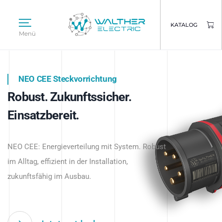
KATALOG
Menü
NEO CEE Steckvorrichtung
NEO ISY System
Robust. Zukunftssicher.
Intelligenz trifft Energie.
WALTHER ELECTRIC
Einsatzbereit.
Intelligente Stromverteilung
Das innovative Stecksystem für industrielle
beginnt hier.
NEO CEE: Energieverteilung mit System. Robust
Anwendungen – robust, IP-geschützt und
im Alltag, effizient in der Installation,
zukunftsfähig.
zukunftsfähig im Ausbau.
Jetzt entdecken
Jetzt entdecken