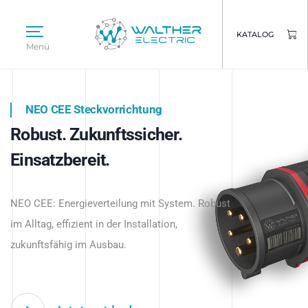
KATALOG
Menü
NEO CEE Steckvorrichtung
NEO ISY System
Robust. Zukunftssicher.
Intelligenz trifft Energie.
WALTHER ELECTRIC
Einsatzbereit.
Intelligente Stromverteilung
Das innovative Stecksystem für industrielle
beginnt hier.
NEO CEE: Energieverteilung mit System. Robust
Anwendungen – robust, IP-geschützt und
im Alltag, effizient in der Installation,
zukunftsfähig.
zukunftsfähig im Ausbau.
Jetzt entdecken
Jetzt entdecken