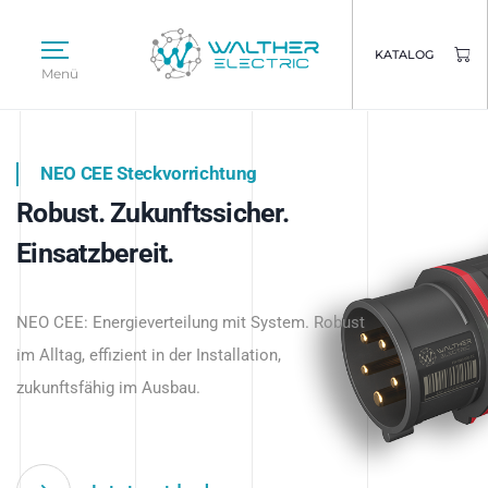
KATALOG
Menü
NEO CEE Steckvorrichtung
NEO ISY System
Robust. Zukunftssicher.
Intelligenz trifft Energie.
WALTHER ELECTRIC
Einsatzbereit.
Intelligente Stromverteilung
Das innovative Stecksystem für industrielle
beginnt hier.
NEO CEE: Energieverteilung mit System. Robust
Anwendungen – robust, IP-geschützt und
im Alltag, effizient in der Installation,
zukunftsfähig.
zukunftsfähig im Ausbau.
Jetzt entdecken
Jetzt entdecken