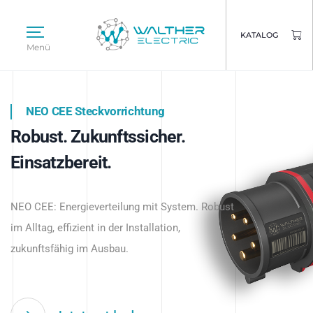
KATALOG
Menü
NEO CEE Steckvorrichtung
NEO ISY System
Robust. Zukunftssicher.
Intelligenz trifft Energie.
WALTHER ELECTRIC
Einsatzbereit.
Intelligente Stromverteilung
Das innovative Stecksystem für industrielle
beginnt hier.
NEO CEE: Energieverteilung mit System. Robust
Anwendungen – robust, IP-geschützt und
im Alltag, effizient in der Installation,
zukunftsfähig.
zukunftsfähig im Ausbau.
Jetzt entdecken
Jetzt entdecken