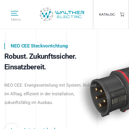
KATALOG
Menü
NEO CEE Steckvorrichtung
NEO ISY System
Robust. Zukunftssicher.
Intelligenz trifft Energie.
WALTHER ELECTRIC
Einsatzbereit.
Intelligente Stromverteilung
Das innovative Stecksystem für industrielle
beginnt hier.
NEO CEE: Energieverteilung mit System. Robust
Anwendungen – robust, IP-geschützt und
im Alltag, effizient in der Installation,
zukunftsfähig.
zukunftsfähig im Ausbau.
Jetzt entdecken
Jetzt entdecken