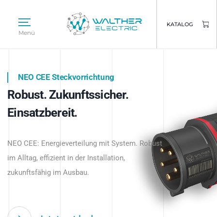
KATALOG
Menü
NEO CEE Steckvorrichtung
NEO ISY System
Robust. Zukunftssicher.
Intelligenz trifft Energie.
WALTHER ELECTRIC
Einsatzbereit.
Intelligente Stromverteilung
Das innovative Stecksystem für industrielle
beginnt hier.
NEO CEE: Energieverteilung mit System. Robust
Anwendungen – robust, IP-geschützt und
im Alltag, effizient in der Installation,
zukunftsfähig.
zukunftsfähig im Ausbau.
Jetzt entdecken
Jetzt entdecken