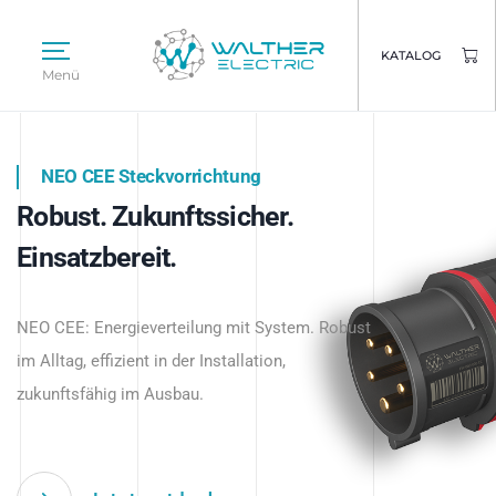
KATALOG
Menü
NEO CEE Steckvorrichtung
NEO ISY System
Robust. Zukunftssicher.
Intelligenz trifft Energie.
WALTHER ELECTRIC
Einsatzbereit.
Intelligente Stromverteilung
Das innovative Stecksystem für industrielle
beginnt hier.
NEO CEE: Energieverteilung mit System. Robust
Anwendungen – robust, IP-geschützt und
im Alltag, effizient in der Installation,
zukunftsfähig.
zukunftsfähig im Ausbau.
Jetzt entdecken
Jetzt entdecken