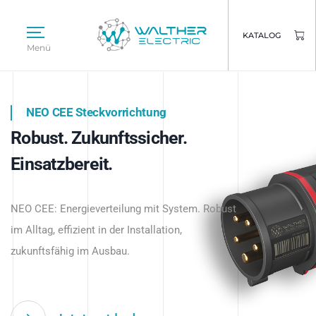
KATALOG
Menü
NEO CEE Steckvorrichtung
NEO ISY System
Robust. Zukunftssicher.
Intelligenz trifft Energie.
WALTHER ELECTRIC
Einsatzbereit.
Intelligente Stromverteilung
Das innovative Stecksystem für industrielle
beginnt hier.
NEO CEE: Energieverteilung mit System. Robust
Anwendungen – robust, IP-geschützt und
im Alltag, effizient in der Installation,
zukunftsfähig.
zukunftsfähig im Ausbau.
Jetzt entdecken
Jetzt entdecken