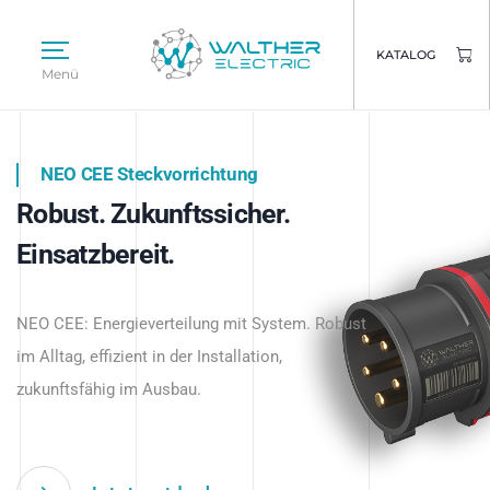
KATALOG
Menü
NEO CEE Steckvorrichtung
NEO ISY System
Robust. Zukunftssicher.
Intelligenz trifft Energie.
WALTHER ELECTRIC
Einsatzbereit.
Intelligente Stromverteilung
Das innovative Stecksystem für industrielle
beginnt hier.
NEO CEE: Energieverteilung mit System. Robust
Anwendungen – robust, IP-geschützt und
im Alltag, effizient in der Installation,
zukunftsfähig.
zukunftsfähig im Ausbau.
Jetzt entdecken
Jetzt entdecken