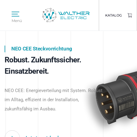
KATALOG
Menü
NEO CEE Steckvorrichtung
NEO ISY System
Robust. Zukunftssicher.
Intelligenz trifft Energie.
WALTHER ELECTRIC
Einsatzbereit.
Intelligente Stromverteilung
Das innovative Stecksystem für industrielle
beginnt hier.
NEO CEE: Energieverteilung mit System. Robust
Anwendungen – robust, IP-geschützt und
im Alltag, effizient in der Installation,
zukunftsfähig.
zukunftsfähig im Ausbau.
Jetzt entdecken
Jetzt entdecken