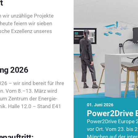
t
wir unzählige Projekte
heute feiern wir sieben
sche Exzellenz unseres
ing 2026
26 – wir sind bereit für Ihre
n. Vom 8.–13. März wird
zum Zentrum der Energie-
01. Juni 2026
k. Halle 12.0 – Stand E41
Power2Drive 
Power2Drive Europe 2
vor Ort. Vom 23. bis 2
nauftritt:
München auf der inte