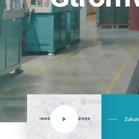
Einsatzberei
NEO CEE: Energieverteilung mit System.
effizient in der Installation, zukunftsfäh
Jetzt entdecken
Zukun