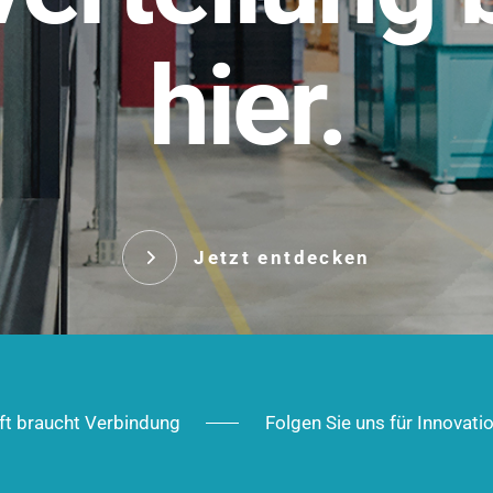
t.
hier.
Das innovative Stecksy
robust, IP-geschützt un
 Robust im Alltag,
ig im Ausbau.
Jetzt entd
Jetzt entdecken
ft braucht Verbindung
Folgen Sie uns für Innovati