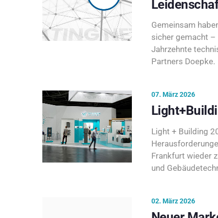
Leidenschaf
Gemeinsam haben 
sicher gemacht – 
Jahrzehnte techni
Partners Doepke.
07. März 2026
Light+Build
Light + Building 20
Herausforderunge
Frankfurt wieder 
und Gebäudetechni
02. März 2026
Neuer Marke