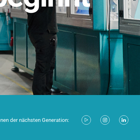
stem für industrielle Anwendungen –
d zukunftsfähig.
ecken
onen der nächsten Generation: