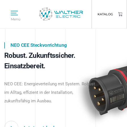
KATALOG
Menü
NEO CEE Steckvorrichtung
NEO ISY System
Robust. Zukunftssicher.
Intelligenz trifft Energie.
WALTHER ELECTRIC
Einsatzbereit.
Intelligente Stromverteilung
Das innovative Stecksystem für industrielle
beginnt hier.
NEO CEE: Energieverteilung mit System. Robust
Anwendungen – robust, IP-geschützt und
im Alltag, effizient in der Installation,
zukunftsfähig.
zukunftsfähig im Ausbau.
Jetzt entdecken
Jetzt entdecken