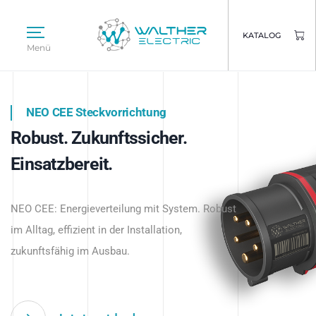
KATALOG
Menü
NEO CEE Steckvorrichtung
NEO ISY System
Robust. Zukunftssicher.
Intelligenz trifft Energie.
WALTHER ELECTRIC
Einsatzbereit.
Intelligente Stromverteilung
Das innovative Stecksystem für industrielle
beginnt hier.
NEO CEE: Energieverteilung mit System. Robust
Anwendungen – robust, IP-geschützt und
im Alltag, effizient in der Installation,
zukunftsfähig.
zukunftsfähig im Ausbau.
Jetzt entdecken
Jetzt entdecken