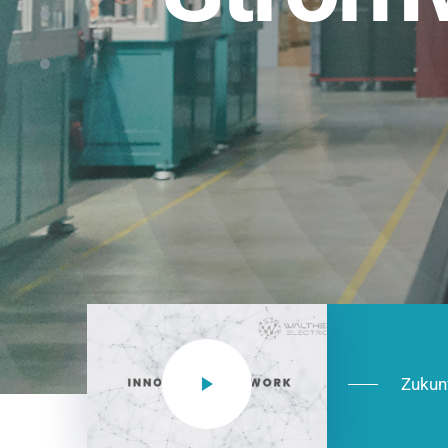
Einsatzberei
NEO CEE: Energieverteilung mit System.
effizient in der Installation, zukunftsfäh
Jetzt entdecken
Zukun