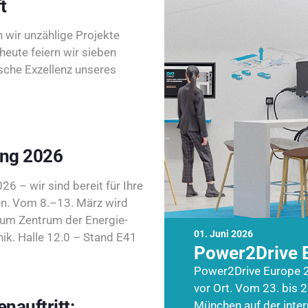
t
wir unzählige Projekte
heute feiern wir sieben
sche Exzellenz unseres
ing 2026
26 – wir sind bereit für Ihre
n. Vom 8.–13. März wird
zum Zentrum der Energie-
01. Juni 2026
k. Halle 12.0 – Stand E41
Power2Drive 
Power2Drive Europe 2
vor Ort. Vom 23. bis 2
nauftritt:
München auf der inte