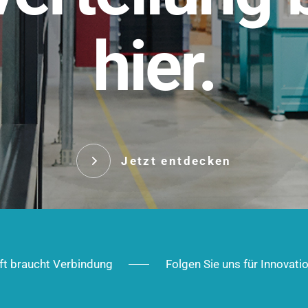
t.
hier.
Das innovative Stecksy
robust, IP-geschützt un
 Robust im Alltag,
ig im Ausbau.
Jetzt entd
Jetzt entdecken
ft braucht Verbindung
Folgen Sie uns für Innovati