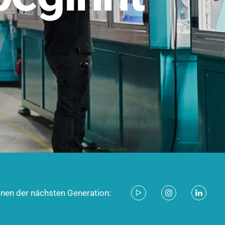
stem für industrielle Anwendungen –
d zukunftsfähig.
ecken
onen der nächsten Generation: