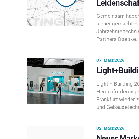
Leidenschaf
Gemeinsam haben 
sicher gemacht – 
Jahrzehnte techni
Partners Doepke.
07. März 2026
Light+Build
Light + Building 20
Herausforderunge
Frankfurt wieder 
und Gebäudetechni
02. März 2026
Neuer Marke