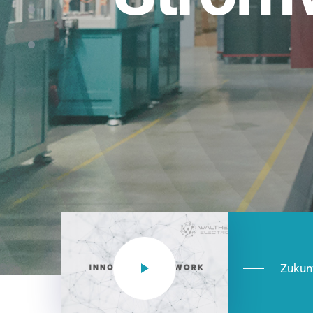
Einsatzberei
NEO CEE: Energieverteilung mit System.
effizient in der Installation, zukunftsfäh
Jetzt entdecken
Zukun