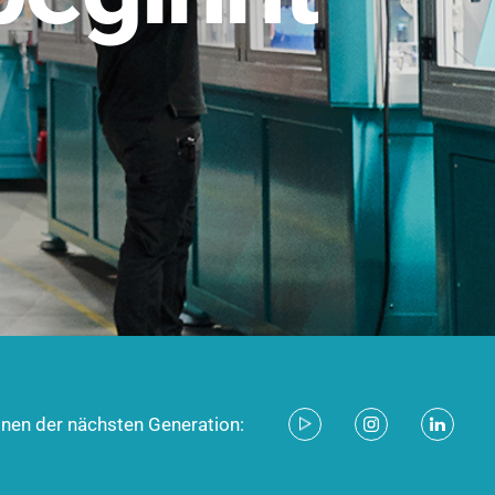
stem für industrielle Anwendungen –
d zukunftsfähig.
ecken
onen der nächsten Generation: