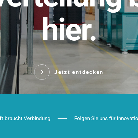
t.
hier.
Das innovative Stecksy
robust, IP-geschützt un
 Robust im Alltag,
ig im Ausbau.
Jetzt entd
Jetzt entdecken
ft braucht Verbindung
Folgen Sie uns für Innovati