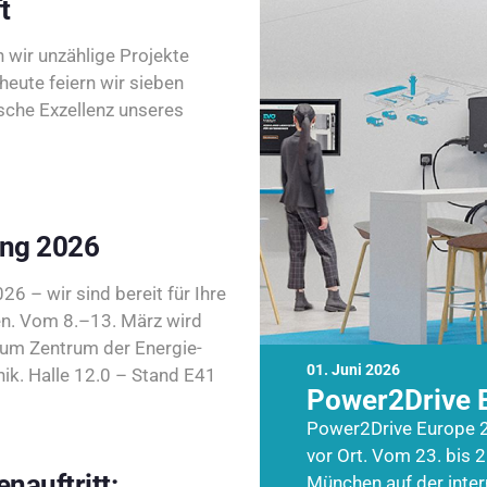
t
wir unzählige Projekte
heute feiern wir sieben
sche Exzellenz unseres
ing 2026
26 – wir sind bereit für Ihre
n. Vom 8.–13. März wird
zum Zentrum der Energie-
01. Juni 2026
k. Halle 12.0 – Stand E41
Power2Drive 
Power2Drive Europe 2
vor Ort. Vom 23. bis 2
nauftritt:
München auf der inte