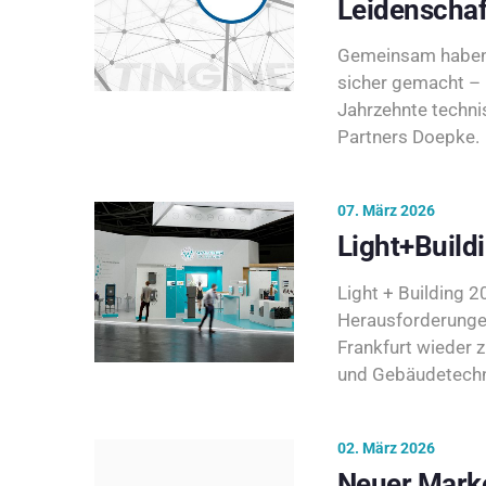
Leidenschaf
Gemeinsam haben 
sicher gemacht – 
Jahrzehnte techni
Partners Doepke.
07. März 2026
Light+Build
Light + Building 20
Herausforderunge
Frankfurt wieder 
und Gebäudetechni
02. März 2026
Neuer Marke