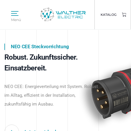
KATALOG
Menü
NEO CEE Steckvorrichtung
NEO ISY System
Robust. Zukunftssicher.
Intelligenz trifft Energie.
WALTHER ELECTRIC
Einsatzbereit.
Intelligente Stromverteilung
Das innovative Stecksystem für industrielle
beginnt hier.
NEO CEE: Energieverteilung mit System. Robust
Anwendungen – robust, IP-geschützt und
im Alltag, effizient in der Installation,
zukunftsfähig.
zukunftsfähig im Ausbau.
Jetzt entdecken
Jetzt entdecken