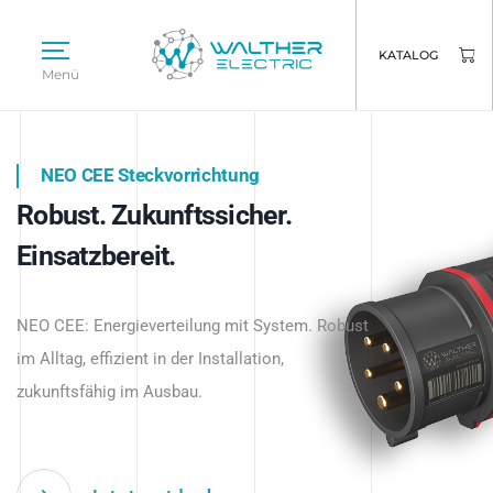
KATALOG
Menü
NEO CEE Steckvorrichtung
NEO ISY System
Robust. Zukunftssicher.
Intelligenz trifft Energie.
WALTHER ELECTRIC
Einsatzbereit.
Intelligente Stromverteilung
Das innovative Stecksystem für industrielle
beginnt hier.
NEO CEE: Energieverteilung mit System. Robust
Anwendungen – robust, IP-geschützt und
im Alltag, effizient in der Installation,
zukunftsfähig.
zukunftsfähig im Ausbau.
Jetzt entdecken
Jetzt entdecken