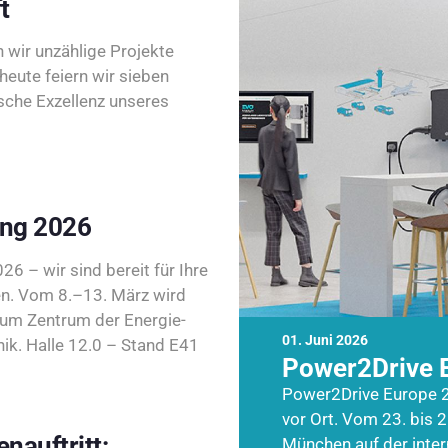
t
wir unzählige Projekte
heute feiern wir sieben
sche Exzellenz unseres
ing 2026
26 – wir sind bereit für Ihre
n. Vom 8.–13. März wird
zum Zentrum der Energie-
01. Juni 2026
k. Halle 12.0 – Stand E41
Power2Drive 
Power2Drive Europe 2
vor Ort. Vom 23. bis 2
nauftritt:
München auf der inte