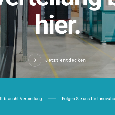
t.
hier.
Das innovative Stecksy
robust, IP-geschützt un
 Robust im Alltag,
ig im Ausbau.
Jetzt entd
Jetzt entdecken
ft braucht Verbindung
Folgen Sie uns für Innovati