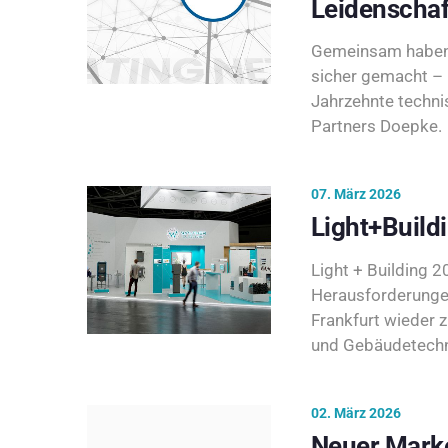
Leidenschaf
Gemeinsam haben 
sicher gemacht – 
Jahrzehnte techni
Partners Doepke.
07. März 2026
Light+Build
Light + Building 20
Herausforderunge
Frankfurt wieder 
und Gebäudetechni
02. März 2026
Neuer Marke