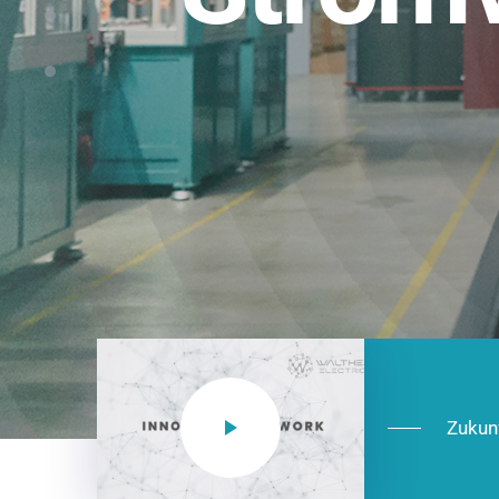
Einsatzberei
NEO CEE: Energieverteilung mit System.
effizient in der Installation, zukunftsfäh
Jetzt entdecken
Zukun