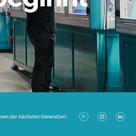
stem für industrielle Anwendungen –
d zukunftsfähig.
ecken
onen der nächsten Generation: