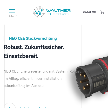
KATALOG
Menü
NEO CEE Steckvorrichtung
NEO ISY System
Robust. Zukunftssicher.
Intelligenz trifft Energie.
WALTHER ELECTRIC
Einsatzbereit.
Intelligente Stromverteilung
Das innovative Stecksystem für industrielle
beginnt hier.
NEO CEE: Energieverteilung mit System. Robust
Anwendungen – robust, IP-geschützt und
im Alltag, effizient in der Installation,
zukunftsfähig.
zukunftsfähig im Ausbau.
Jetzt entdecken
Jetzt entdecken