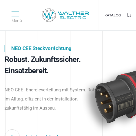
KATALOG
Menü
NEO CEE Steckvorrichtung
NEO ISY System
Robust. Zukunftssicher.
Intelligenz trifft Energie.
WALTHER ELECTRIC
Einsatzbereit.
Intelligente Stromverteilung
Das innovative Stecksystem für industrielle
beginnt hier.
NEO CEE: Energieverteilung mit System. Robust
Anwendungen – robust, IP-geschützt und
im Alltag, effizient in der Installation,
zukunftsfähig.
zukunftsfähig im Ausbau.
Jetzt entdecken
Jetzt entdecken