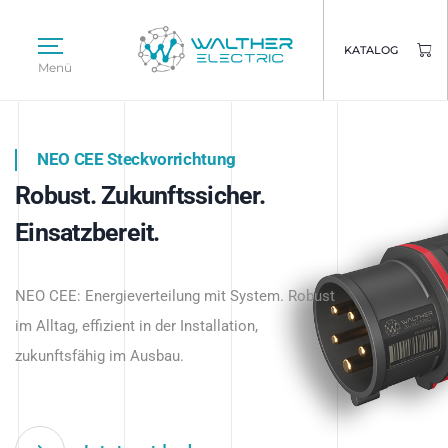
KATALOG
Menü
NEO CEE Steckvorrichtung
NEO ISY System
Robust. Zukunftssicher.
Intelligenz trifft Energie.
WALTHER ELECTRIC
Einsatzbereit.
Intelligente Stromverteilung
Das innovative Stecksystem für industrielle
beginnt hier.
NEO CEE: Energieverteilung mit System. Robust
Anwendungen – robust, IP-geschützt und
im Alltag, effizient in der Installation,
zukunftsfähig.
zukunftsfähig im Ausbau.
Jetzt entdecken
Jetzt entdecken