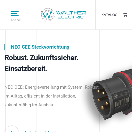
KATALOG
Menü
NEO CEE Steckvorrichtung
NEO ISY System
Robust. Zukunftssicher.
Intelligenz trifft Energie.
WALTHER ELECTRIC
Einsatzbereit.
Intelligente Stromverteilung
Das innovative Stecksystem für industrielle
beginnt hier.
NEO CEE: Energieverteilung mit System. Robust
Anwendungen – robust, IP-geschützt und
im Alltag, effizient in der Installation,
zukunftsfähig.
zukunftsfähig im Ausbau.
Jetzt entdecken
Jetzt entdecken