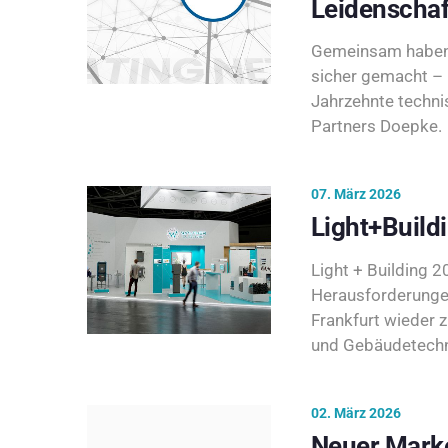
Leidenschaf
Gemeinsam haben 
sicher gemacht – 
Jahrzehnte techni
Partners Doepke.
07. März 2026
Light+Build
Light + Building 20
Herausforderunge
Frankfurt wieder 
und Gebäudetechni
02. März 2026
Neuer Marke