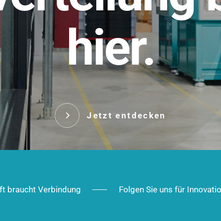
t.
hier.
Das innovative Stecksy
robust, IP-geschützt un
 Robust im Alltag,
ig im Ausbau.
Jetzt entd
Jetzt entdecken
ft braucht Verbindung
Folgen Sie uns für Innovati