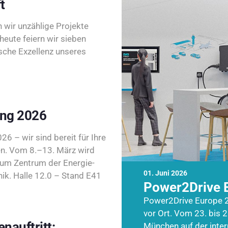
t
wir unzählige Projekte
heute feiern wir sieben
sche Exzellenz unseres
ing 2026
26 – wir sind bereit für Ihre
n. Vom 8.–13. März wird
zum Zentrum der Energie-
01. Juni 2026
k. Halle 12.0 – Stand E41
Power2Drive 
Power2Drive Europe 2
vor Ort. Vom 23. bis 2
nauftritt:
München auf der inte