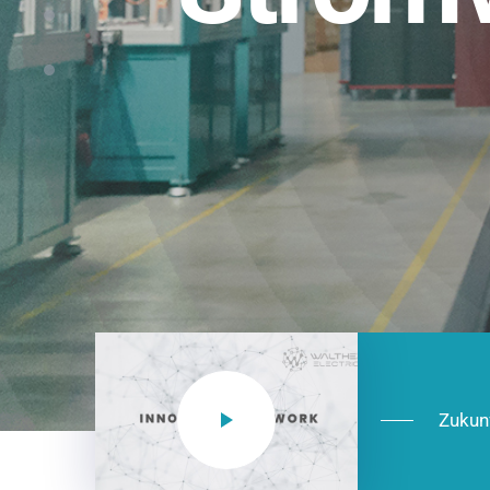
Einsatzberei
NEO CEE: Energieverteilung mit System.
effizient in der Installation, zukunftsfäh
Jetzt entdecken
Zukun