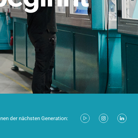
stem für industrielle Anwendungen –
d zukunftsfähig.
ecken
onen der nächsten Generation: