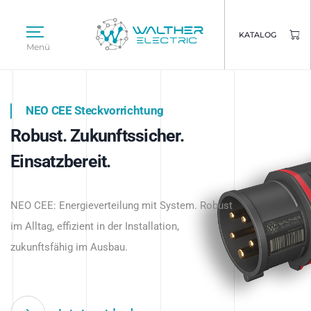
KATALOG
Menü
NEO CEE Steckvorrichtung
NEO ISY System
Robust. Zukunftssicher.
Intelligenz trifft Energie.
WALTHER ELECTRIC
Einsatzbereit.
Intelligente Stromverteilung
Das innovative Stecksystem für industrielle
beginnt hier.
NEO CEE: Energieverteilung mit System. Robust
Anwendungen – robust, IP-geschützt und
im Alltag, effizient in der Installation,
zukunftsfähig.
zukunftsfähig im Ausbau.
Jetzt entdecken
Jetzt entdecken