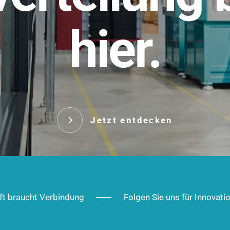
t.
hier.
Das innovative Stecksy
robust, IP-geschützt un
 Robust im Alltag,
ig im Ausbau.
Jetzt entd
Jetzt entdecken
ft braucht Verbindung
Folgen Sie uns für Innovati