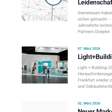
Leidenschaf
Gemeinsam haben 
sicher gemacht – 
Jahrzehnte techni
Partners Doepke.
07. März 2026
Light+Build
Light + Building 20
Herausforderunge
Frankfurt wieder 
und Gebäudetechni
02. März 2026
Neuer Marke