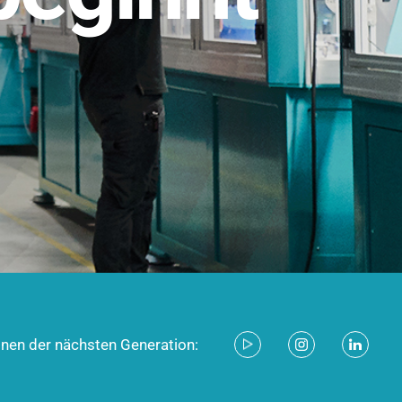
stem für industrielle Anwendungen –
d zukunftsfähig.
ecken
onen der nächsten Generation: