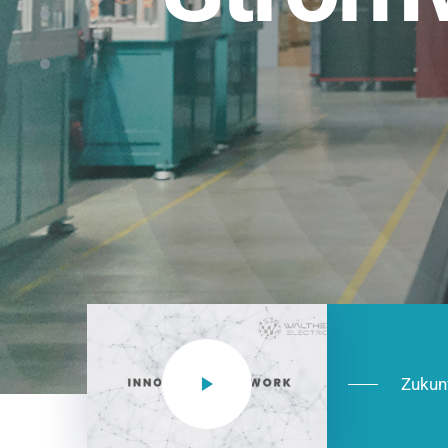
Einsatzberei
NEO CEE: Energieverteilung mit System.
effizient in der Installation, zukunftsfäh
Jetzt entdecken
Zukun