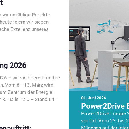
t
wir unzählige Projekte
heute feiern wir sieben
sche Exzellenz unseres
ing 2026
26 – wir sind bereit für Ihre
n. Vom 8.–13. März wird
zum Zentrum der Energie-
01. Juni 2026
k. Halle 12.0 – Stand E41
Power2Drive 
Power2Drive Europe 2
vor Ort. Vom 23. bis 2
nauftritt:
München auf der inte