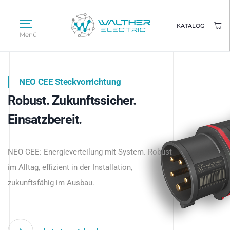
KATALOG
Menü
NEO CEE Steckvorrichtung
NEO ISY System
Robust. Zukunftssicher.
Intelligenz trifft Energie.
WALTHER ELECTRIC
Einsatzbereit.
Intelligente Stromverteilung
Das innovative Stecksystem für industrielle
beginnt hier.
NEO CEE: Energieverteilung mit System. Robust
Anwendungen – robust, IP-geschützt und
im Alltag, effizient in der Installation,
zukunftsfähig.
zukunftsfähig im Ausbau.
Jetzt entdecken
Jetzt entdecken